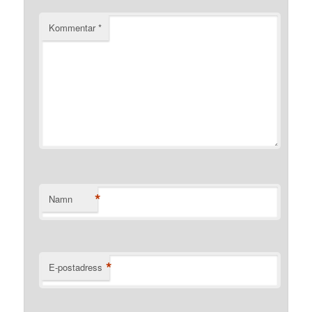
Kommentar
*
*
Namn
*
E-postadress