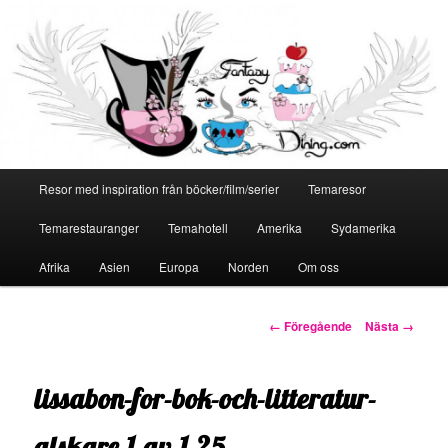
Huvudmeny
Resor med inspiration från böcker/film/serier
Temaresor
Hoppa
Temarestauranger
Temahotell
Amerika
Sydamerika
till
Afrika
Asien
Europa
Norden
Om oss
primärt
innehåll
Bildnavigering
← Föregående
Nästa →
lissabon-for-bok-och-litteratur-
alskare-1-av-1-25