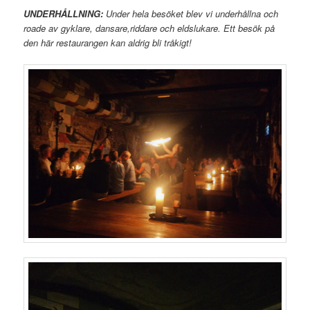
UNDERHÅLLNING:
Under hela besöket blev vi underhållna och
roade av gyklare, dansare,riddare och eldslukare. Ett besök på
den här restaurangen kan aldrig bli tråkigt!