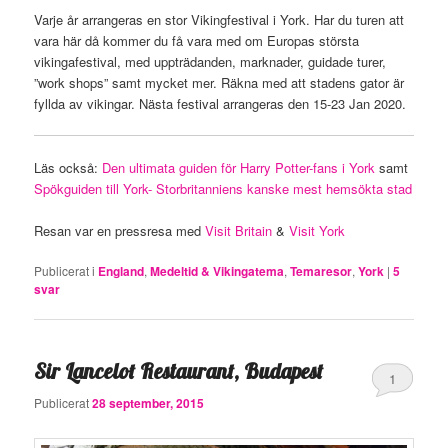
Varje år arrangeras en stor Vikingfestival i York. Har du turen att
vara här då kommer du få vara med om Europas största
vikingafestival, med uppträdanden, marknader, guidade turer,
”work shops” samt mycket mer. Räkna med att stadens gator är
fyllda av vikingar. Nästa festival arrangeras den 15-23 Jan 2020.
Läs också:
Den ultimata guiden för Harry Potter-fans i York
samt
Spökguiden till York- Storbritanniens kanske mest hemsökta stad
Resan var en pressresa med
Visit Britain
&
Visit York
Publicerat i
England
,
Medeltid & Vikingatema
,
Temaresor
,
York
|
5
svar
Sir Lancelot Restaurant, Budapest
1
Publicerat
28 september, 2015