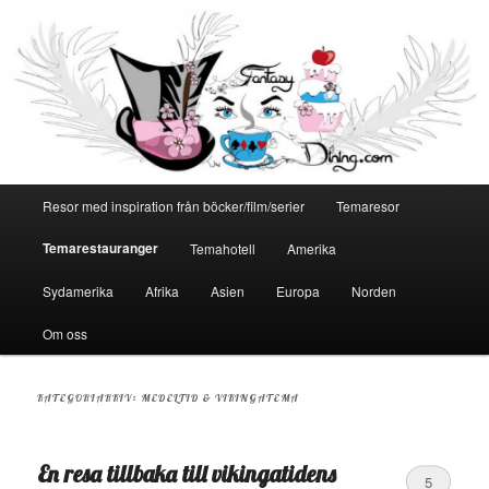
Huvudmeny
Resor med inspiration från böcker/film/serier
Temaresor
Hoppa
Hoppa
Temarestauranger
Temahotell
Amerika
till
till
Sydamerika
Afrika
Asien
Europa
Norden
primärt
sekundärt
Om oss
innehåll
innehåll
KATEGORIARKIV:
MEDELTID & VIKINGATEMA
En resa tillbaka till vikingatidens
5