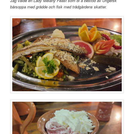
J
ag valde en Lady Melany Feast som bl a bestod av Ungersk
bärsoppa med grädde och fisk med trädgårdens skatter.