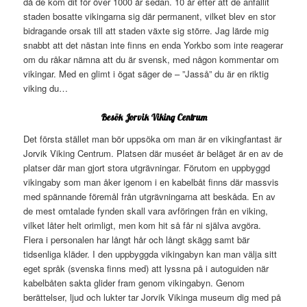
då de kom dit för över 1000 år sedan. 10 år efter att de anfallit
staden bosatte vikingarna sig där permanent, vilket blev en stor
bidragande orsak till att staden växte sig större. Jag lärde mig
snabbt att det nästan inte finns en enda Yorkbo som inte reagerar
om du råkar nämna att du är svensk, med någon kommentar om
vikingar. Med en glimt i ögat säger de – ”Jasså” du är en riktig
viking du…
Besök Jorvik Viking Centrum
Det första stället man bör uppsöka om man är en vikingfantast är
Jorvik Viking Centrum. Platsen där muséet är beläget är en av de
platser där man gjort stora utgrävningar. Förutom en uppbyggd
vikingaby som man åker igenom i en kabelbåt finns där massvis
med spännande föremål från utgrävningarna att beskåda. En av
de mest omtalade fynden skall vara avföringen från en viking,
vilket låter helt orimligt, men kom hit så får ni själva avgöra.
Flera i personalen har långt hår och långt skägg samt bär
tidsenliga kläder. I den uppbyggda vikingabyn kan man välja sitt
eget språk (svenska finns med) att lyssna på i autoguiden när
kabelbåten sakta glider fram genom vikingabyn. Genom
berättelser, ljud och lukter tar Jorvik Vikinga museum dig med på