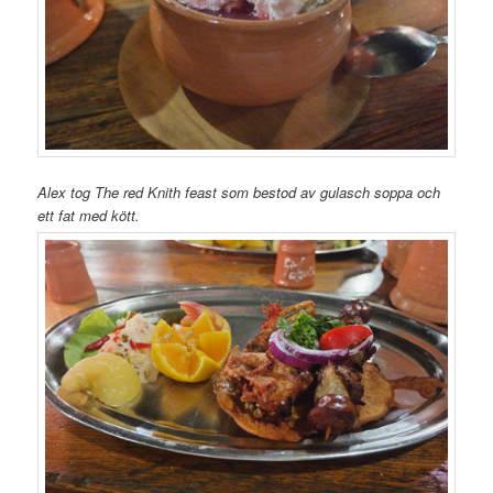
Alex tog The red Knith feast som bestod av gulasch soppa och
ett fat med kött.