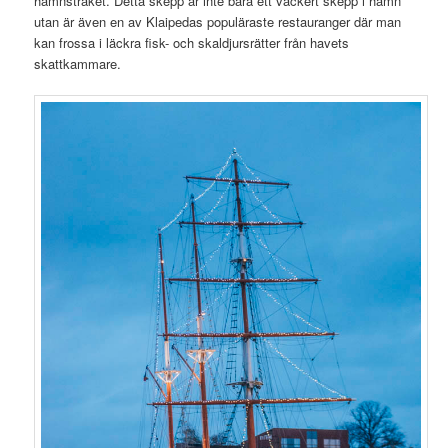
hamnstråket. Detta skepp är inte bara ett vackert skepp i hamn
utan är även en av Klaipedas populäraste restauranger där man
kan frossa i läckra fisk- och skaldjursrätter från havets
skattkammare.