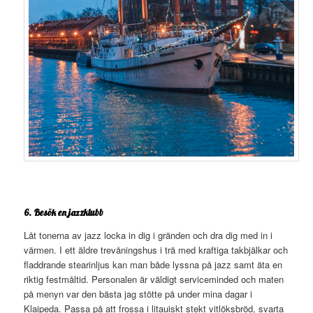
6. Besök en jazzklubb
Låt tonerna av jazz locka in dig i gränden och dra dig med in i
värmen. I ett äldre trevåningshus i trä med kraftiga takbjälkar och
fladdrande stearinljus kan man både lyssna på jazz samt äta en
riktig festmåltid. Personalen är väldigt serviceminded och maten
på menyn var den bästa jag stötte på under mina dagar i
Klaipeda. Passa på att frossa i litauiskt stekt vitlöksbröd, svarta