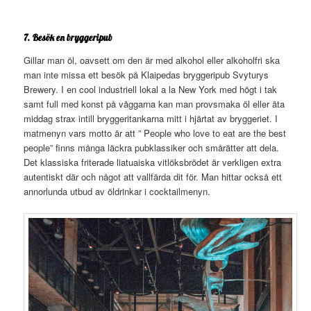
7. Besök en bryggeripub
Gillar man öl, oavsett om den är med alkohol eller alkoholfri ska
man inte missa ett besök på Klaipedas bryggeripub Svyturys
Brewery. I en cool industriell lokal a la New York med högt i tak
samt full med konst på väggarna kan man provsmaka öl eller äta
middag strax intill bryggeritankarna mitt i hjärtat av bryggeriet. I
matmenyn vars motto är att ” People who love to eat are the best
people” finns många läckra pubklassiker och smårätter att dela.
Det klassiska friterade liatuaiska vitlöksbrödet är verkligen extra
autentiskt där och något att vallfärda dit för. Man hittar också ett
annorlunda utbud av öldrinkar i cocktailmenyn.