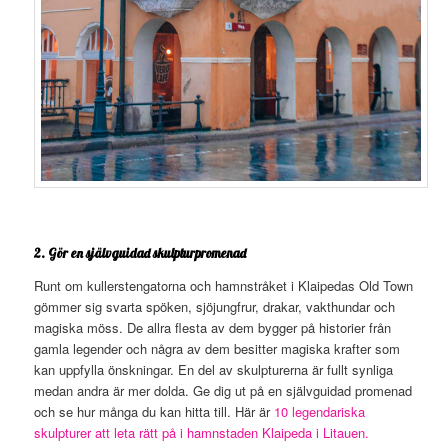
2. Gör en självguidad skulpturpromenad
Runt om kullerstengatorna och hamnstråket i Klaipedas Old Town
gömmer sig svarta spöken, sjöjungfrur, drakar, vakthundar och
magiska möss. De allra flesta av dem bygger på historier från
gamla legender och några av dem besitter magiska krafter som
kan uppfylla önskningar. En del av skulpturerna är fullt synliga
medan andra är mer dolda. Ge dig ut på en självguidad promenad
och se hur många du kan hitta till. Här är
10 legendariska
skulpturer att leta rätt på i hamnstaden Klaipeda i Litauen.