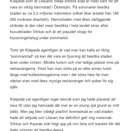
Klaipeda som är Litauens tredje största stad är mest känt för att
vara en viktig hamnstad i Östersjön. På sommaren besöks
staden av ca 2,2 miljoner människor (vilket ökar antalet från 185
000 invånare drastiskt). Hamnstaden med dess närliggande
stränder är den näst mest besökta i hela landet strax efter
huvudstaden Vilnius och är ett populärt stopp för
kryssningsfartyg under sommartid.
Trots att Klaipeda egentligen är vad man kan kalla en riktig
”sommarstad” så kan det vara en tjusning att besöka staden
även under vintern. Mindre turism och mer lediga platser inne på
restaurangerna. Visst kan man stöta på en eller annan turist
längs med kullerstensgatorna men i det stora hela får man
nästan stan med dess mysiga restauranger och pubar för sig
själv.
Klaipeda var egentligen inget resmål som jag hade planerat att
resa till utan jag hamnade där mer av en slump (på grund av mitt
jobb). Men jag blev väldigt positivt överraskad av vad staden
hade att erbjuda och Litauen har definitivt gett mig mersmak.
Vilnius och Kaunas står högt upp på min lista och kanske blir det
årets mission att besöka dessa.