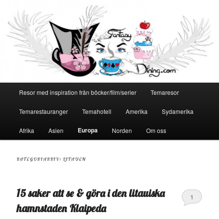
Huvudmeny
Resor med inspiration från böcker/film/serier
Temaresor
Hoppa
Hoppa
Temarestauranger
Temahotell
Amerika
Sydamerika
till
till
Europa
Afrika
Asien
Norden
Om oss
primärt
sekundärt
innehåll
innehåll
KATEGORIARKIV:
LITAUEN
15 saker att se & göra i den litauiska
1
hamnstaden Klaipeda