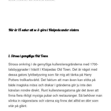
Här är 15 saker att se & göra i Klaipeda under vintern
1. Strosa i gemytliga Old Town
Strosa omkring i de gemytliga kullerstensgränderna med 1700-
talsbyggnader i trästil i Klaipedas Old Town. Det är något med
dessa gators lyktbelysning som får mig att tänka på Harry
Potters trollkarlsvärld. Det faktum att man även kan stöta på
både magiska möss och drakar i gränderna gör ju inte den
känslan mindre direkt. Runt kullerstensgatorna går det även att
finna flera riktigt mysiga pubar och restauranger. Så behöver man
slinka in någonstans och värma sig finns det alltid en dörr som
står på glänt.