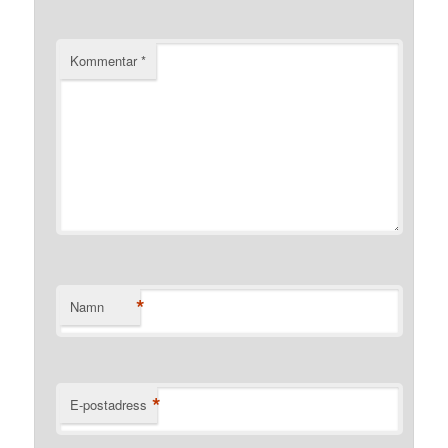
Kommentar
*
*
Namn
*
E-postadress