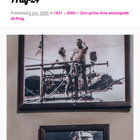
Published
2 juni, 2025
at
1651 × 2560
in
Den gröna féns absintguide
till Prag