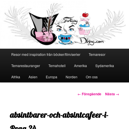
Huvudmeny
Resor med inspiration från böcker/film/serier
Temaresor
Hoppa
Temarestauranger
Temahotell
Amerika
Sydamerika
till
Afrika
Asien
Europa
Norden
Om oss
primärt
innehåll
Bildnavigering
← Föregående
Nästa →
absintbarer-och-absintcafeer-i-
Prag-24