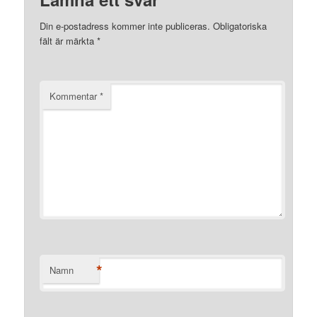
Din e-postadress kommer inte publiceras.
Obligatoriska
fält är märkta
*
Kommentar
*
*
Namn