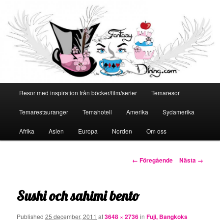
Huvudmeny
Resor med inspiration från böcker/film/serier
Temaresor
Hoppa
Temarestauranger
Temahotell
Amerika
Sydamerika
till
Afrika
Asien
Europa
Norden
Om oss
primärt
innehåll
Bildnavigering
← Föregående
Nästa →
Sushi och sahimi bento
Published
25 december, 2011
at
3648 × 2736
in
Fuji, Bangkoks