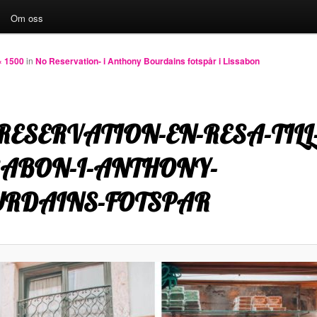
Om oss
× 1500
in
No Reservation- i Anthony Bourdains fotspår i Lissabon
RESERVATION-EN-RESA-TILL
SABON-I-ANTHONY-
RDAINS-FOTSPAR