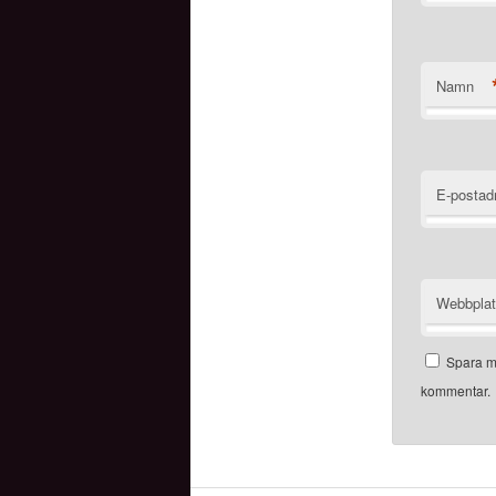
Namn
E-postad
Webbpla
Spara mi
kommentar.