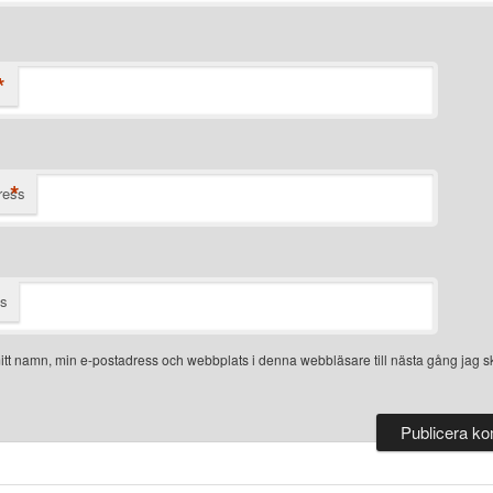
*
*
ress
ts
tt namn, min e-postadress och webbplats i denna webbläsare till nästa gång jag sk