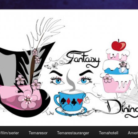
film/serier
Temaresor
Temarestauranger
Temahotell
Amer