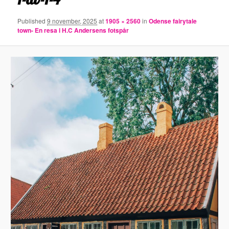
Published
9 november, 2025
at
1905 × 2560
in
Odense fairytale
town- En resa i H.C Andersens fotspår