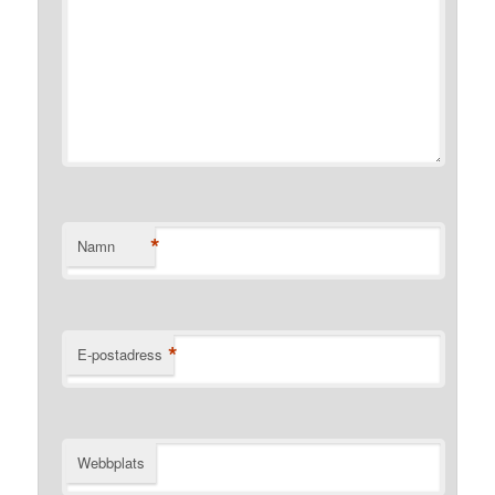
*
Namn
*
E-postadress
Webbplats