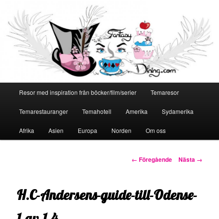
Huvudmeny
Resor med inspiration från böcker/film/serier
Temaresor
Hoppa
Temarestauranger
Temahotell
Amerika
Sydamerika
till
Afrika
Asien
Europa
Norden
Om oss
primärt
innehåll
Bildnavigering
← Föregående
Nästa →
H.C-Andersens-guide-till-Odense-
1-av-1-4