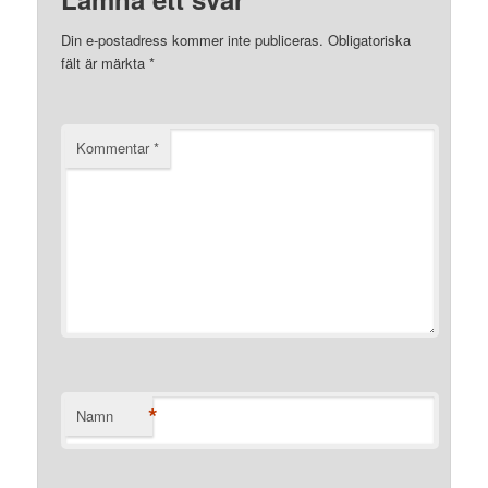
Din e-postadress kommer inte publiceras.
Obligatoriska
fält är märkta
*
Kommentar
*
*
Namn