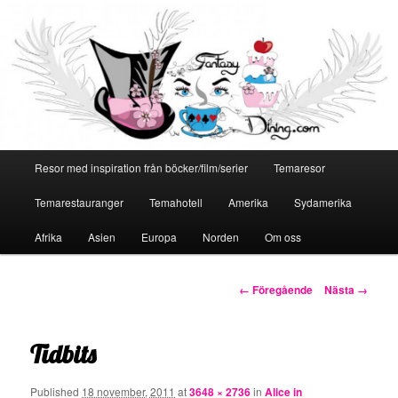
Huvudmeny
Resor med inspiration från böcker/film/serier
Temaresor
Hoppa
Temarestauranger
Temahotell
Amerika
Sydamerika
till
Afrika
Asien
Europa
Norden
Om oss
primärt
innehåll
Bildnavigering
← Föregående
Nästa →
Tidbits
Published
18 november, 2011
at
3648 × 2736
in
Alice in