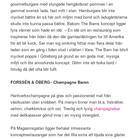
gourmetburgare med slungade herrgårdsost pommes i en
gammal svensk lada, fast mitt i stan. Hamburgare blir inte
mycket bättre än så här och miljön med bond och ladugårdstema
skulle inte kunna passa bättre. Bakom The Barns koncept ligger
fyra vänner som hade en idé. – En idé om en restaurang som
inspireras från tiden då den där gamlasläktingen for till Amerika
för att bli kock. Ser man sig omkring hittar man flera delar från
ladan som en gång i tiden stod i slätten i Vara. The Barn har blivit
mycket poppis i Göteborg på grund av sin goda mat, mysiga
miljö och lite annorlunda koncept. Glöm inte att boka bord i
förväg då det ofta blir fullt.
FORSSÉN & ÖBERG
–
Champagne Baren
Hantverkschampagne på glas och passionerad mat från
västkusten utan snobberi. På menyn finner man bl.a. fiskrätter,
ostron, charkbrickor och ost. Trevlig och lyxig
champagnebar
med delikatesser gömd inne i en mysig innergård.
På Magasinsgatan ligger flertalet intressanta
konceptrestauranger som har det lilla extra att bjuda sina gäster