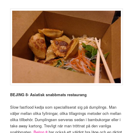
BEJING 8- Asiatisk snabbmats restaurang
Slow fastfood kedja som specialliserat sig på dumplings. Man
väljer mellan olika fyllningar, olika tillagnings metoder och mellan
olika tillbehör. Dumplingsen serveras sedan i bambukorgar eller i
take away kartong. Trevligt när man tröttnat på den vanliga
snabbmaten.
Bejing 8
har också ett väldigt bra läge och en riktigt