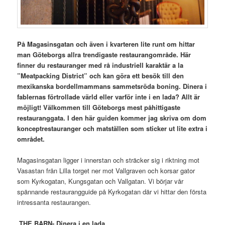
På Magasinsgatan och även i kvarteren lite runt om hittar
man Göteborgs allra trendigaste restaurangområde. Här
finner du restauranger med rå industriell karaktär a la
”Meatpacking District” och kan göra ett besök till den
mexikanska bordellmammans sammetsröda boning. Dinera i
fablernas förtrollade värld eller varför inte i en lada? Allt är
möjligt! Välkommen till Göteborgs mest påhittigaste
restauranggata. I den här guiden kommer jag skriva om dom
konceptrestauranger och matställen som sticker ut lite extra i
området.
Magasinsgatan ligger i innerstan och sträcker sig i riktning mot
Vasastan från Lilla torget ner mot Vallgraven och korsar gator
som Kyrkogatan, Kungsgatan och Vallgatan. Vi börjar vår
spännande restaurangguide på Kyrkogatan där vi hittar den första
intressanta restaurangen.
THE BARN- Dinera i en lada