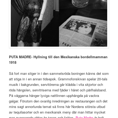
PUTA MADRE- Hyllning till den Mexikanska bordellmamman
1918
Så fort man stiger in i den sammetsröda boningen känns det som
att stiga in i en annan tidsepok. Grammofonskivan spelar 20-tals
musik i bakgrunden, servitörerna går klädda i vita skjortor och
röda hängslen, servitriserna med fjäder i håret och pärlhalsband.
På väggarna hänger lyxiga nattlinnen upphängda på vackra
galgar. Förutom den ovanlig inredningen av restaurangen och det
mins sagt annorlunda temat så finns här Nordens största utbud
av tequilasorter och en mexikansk meny där man hittar mycket
mer avancerade rätter än tacos och fajitas.
Puta Madre
är helt