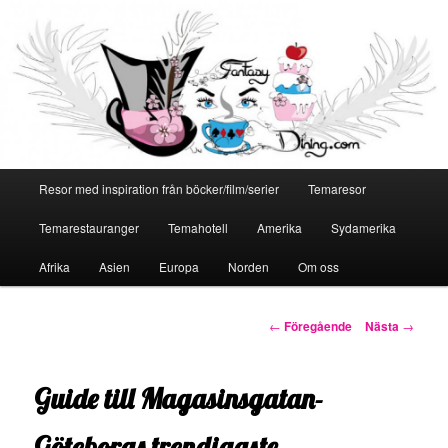
Huvudmeny
Resor med inspiration från böcker/film/serier
Temaresor
Hoppa
Temarestauranger
Temahotell
Amerika
Sydamerika
till
Afrika
Asien
Europa
Norden
Om oss
primärt
innehåll
Inläggsnavigering
←
Föregående
Nästa
→
Guide till Magasinsgatan-
Göteborgs trendigaste