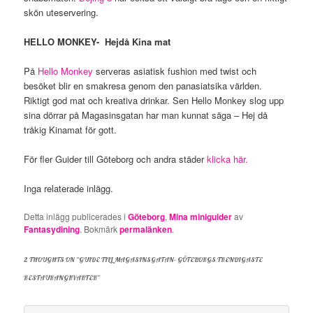
skön uteservering.
HELLO MONKEY- Hejdå Kina mat
På
Hello Monkey
serveras asiatisk fushion med twist och
besöket blir en smakresa genom den panasiatsika världen.
Riktigt god mat och kreativa drinkar. Sen Hello Monkey slog upp
sina dörrar på Magasinsgatan har man kunnat säga – Hej då
tråkig Kinamat för gott.
För fler Guider till Göteborg och andra städer
klicka här.
Inga relaterade inlägg.
Detta inlägg publicerades i
Göteborg
,
Mina miniguider
av
Fantasydining
. Bokmärk
permalänken
.
2 THOUGHTS ON “
GUIDE TILL MAGASINSGATAN- GÖTEBORGS TRENDIGASTE
RESTAURANGKVARTER
”