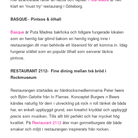
klart en ”must try” restaurang i Göteborg.
BASQUE
–
Pintxos & ölhall
Basque
är Puta Madres bakficka och tidigare fungerade lokalen
som en hemlig bar gömd bakom en hemlig ingång inne i
restaurangen dit man behövde ett lösenord för att komma in. Idag
fungerar stället som en populär ölhall som serverar läckra
pintxos.
RESTAURANT 2112- Fine dining mellan två bröd i
Rockmuseum
Restaurangen startades av hårdrocksmedlemmarna Peter Iwers
och Björn Gelotte från In Flames. Konceptet Burgers n Beers
kändes naturlig för dem i utveckling på rock n roll tänket de båda
har, en enkelt uppbyggd grund, sen kreativt kryddat och uppbyggt
precis som musiken. Tills allt blir perfekt och har mycket hög
kvalitet. På
Restaurant 2112
äter man gormetburgare där både
smaker och miljö i restaurangen inspirerats från rocken.