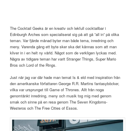
The Cocktail Geeks är en kreativ och lekfull cocktailbar i
Edinburgh Arches som specialiserat sig på att gå ”all in” på olika
teman. Var fjärde månad byter man både tema, inredning och
meny. Varenda gång ett byte sker ska det kännas som att man
kliver in i en helt ny värld. Något som de verkligen lyckas med.
Några av tidigare teman har varit Stranger Things, Super Mario
Bros och Lord of the Rings.
Just när jag var där hade man temat Is & eld med inspiration från
den amerikanske författaren George R.R. Martins fantasyböcker,
vilka var ursprunget till Game of Thrones. Allt från noga
genomtänkt inredning, meny och musik tog mig med genom
smak och sinne på en resa genom The Seven Kingdoms-
Westeros och The Free Cities of Essos.