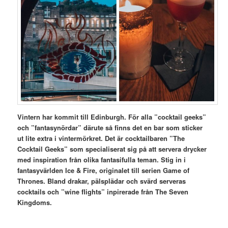
Vintern har kommit till Edinburgh. För alla ”cocktail geeks”
och ”fantasynördar” därute så finns det en bar som sticker
ut lite extra i vintermörkret. Det är cocktailbaren ”The
Cocktail Geeks” som specialiserat sig på att servera drycker
med inspiration från olika fantasifulla teman. Stig in i
fantasyvärlden Ice & Fire, originalet till serien Game of
Thrones.
Bland drakar, pälsplädar och svärd serveras
cocktails och ”wine flights” inpirerade från The Seven
Kingdoms.