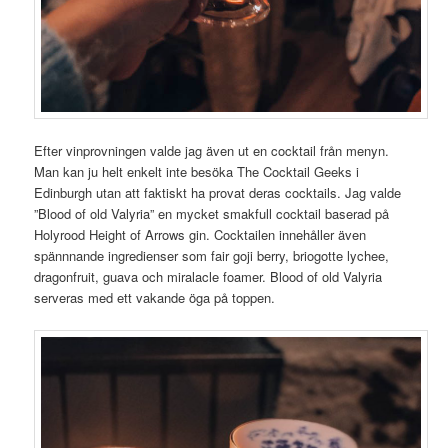
Efter vinprovningen valde jag även ut en cocktail från menyn.
Man kan ju helt enkelt inte besöka The Cocktail Geeks i
Edinburgh utan att faktiskt ha provat deras cocktails. Jag valde
”Blood of old Valyria” en mycket smakfull cocktail baserad på
Holyrood Height of Arrows gin. Cocktailen innehåller även
spännnande ingredienser som fair goji berry, briogotte lychee,
dragonfruit, guava och miralacle foamer. Blood of old Valyria
serveras med ett vakande öga på toppen.