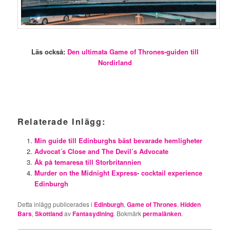
Läs också:
Den ultimata Game of Thrones-guiden till
Nordirland
Relaterade Inlägg:
Min guide till Edinburghs bäst bevarade hemligheter
Advocat´s Close and The Devil’s Advocate
Åk på temaresa till Storbritannien
Murder on the Midnight Express- cocktail experience
Edinburgh
Detta inlägg publicerades i
Edinburgh
,
Game of Thrones
,
Hidden
Bars
,
Skottland
av
Fantasydining
. Bokmärk
permalänken
.