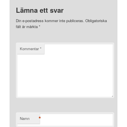
Lämna ett svar
Din e-postadress kommer inte publiceras.
Obligatoriska
fält är märkta
*
Kommentar
*
*
Namn