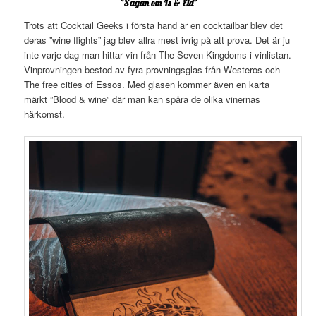
”Sagan om Is & Eld”
Trots att Cocktail Geeks i första hand är en cocktailbar blev det
deras ”wine flights” jag blev allra mest ivrig på att prova. Det är ju
inte varje dag man hittar vin från The Seven Kingdoms i vinlistan.
Vinprovningen bestod av fyra provningsglas från Westeros och
The free cities of Essos. Med glasen kommer även en karta
märkt ”Blood & wine” där man kan spåra de olika vinernas
härkomst.