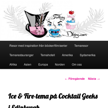
Huvudmeny
Resor med inspiration från böcker/film/serier
Temaresor
Hoppa
Temarestauranger
Temahotell
Amerika
Sydamerika
till
Afrika
Asien
Europa
Norden
Om oss
primärt
innehåll
Inläggsnavigering
←
Föregående
Nästa
→
Ice & Fire-tema på Cocktail Geeks
i Edinburgh