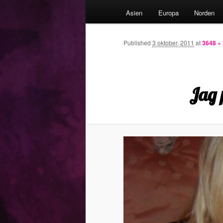
Asien
Europa
Norden
till
primärt
Published
3 oktober, 2011
at
3648 ×
innehåll
Jag 