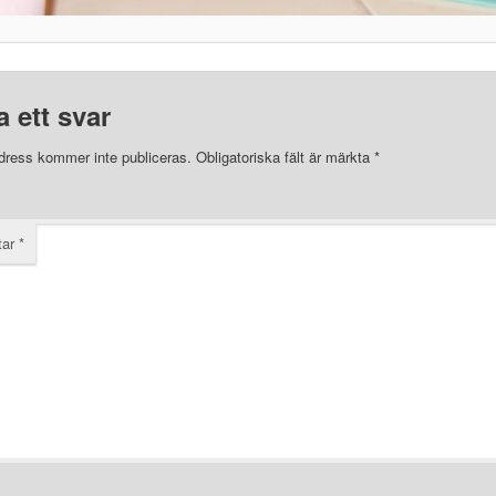
 ett svar
dress kommer inte publiceras.
Obligatoriska fält är märkta
*
tar
*