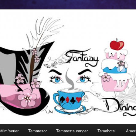
film/serier
Temaresor
Temarestauranger
Temahotell
Amer