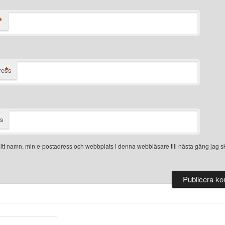
*
*
ress
ts
tt namn, min e-postadress och webbplats i denna webbläsare till nästa gång jag sk