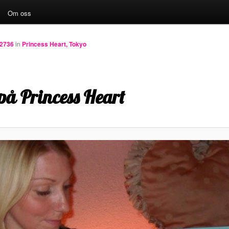
Om oss
 2736
in
Princess Heart, Tokyo
på Princess Heart