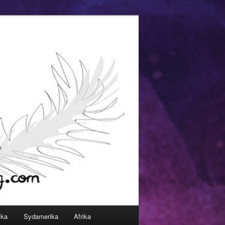
ika
Sydamerika
Afrika