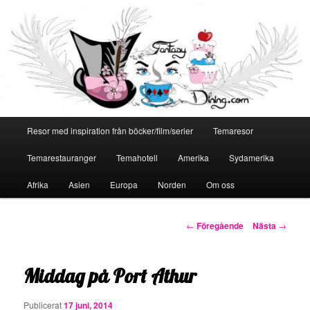
Huvudmeny
Resor med inspiration från böcker/film/serier
Temaresor
Hoppa
Temarestauranger
Temahotell
Amerika
Sydamerika
till
Afrika
Asien
Europa
Norden
Om oss
primärt
innehåll
Inläggsnavigering
←
Föregående
Nästa
→
Middag på Port Athur
Publicerat
17 juni, 2014