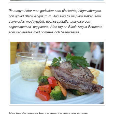
På menyn hittar man godsaker som plankstek, högrevsburgare
och grillad Black Angus m.m. Jag slog till på planksteken som
serverades med ryggbiff, duchesspotatis, beanaise och
cognacspetsad pepparsås. Alex tog en Black Angus Entrecote
som serverades med pommes och beanaisesås.
Man har det ganska bra när man har såna här mysiga