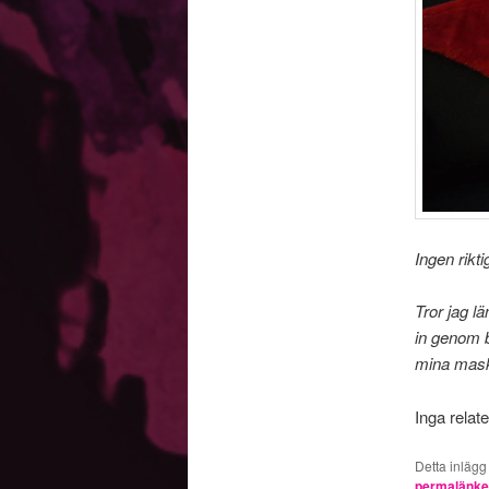
Ingen rikti
Tror jag l
in genom 
mina mask
Inga relat
Detta inlägg
permalänk