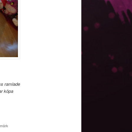
ess ramlade
ar köpa
kmärk