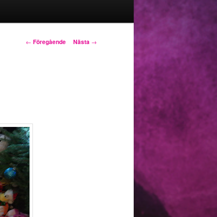
Inläggsnavigering
←
Föregående
Nästa
→