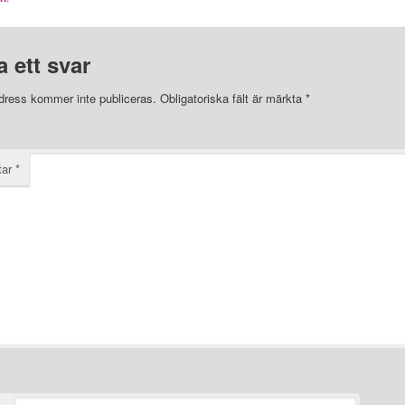
 ett svar
dress kommer inte publiceras.
Obligatoriska fält är märkta
*
tar
*