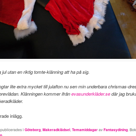
g jul utan en riktig tomte-klänning att ha på sig.
ängtar lite extra mycket till julafton nu sen min underbara chrismas-dr
brevlådan. Klänningen kommer ifrån
evasunderkläder.se
där jag bruk
eradkläder.
erade inlägg.
 publicerades i
Göteborg
,
Makeradklädsel
,
Temamiddagar
av
Fantasydining
. Bo
en
.