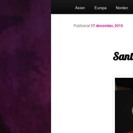
Asien
Europa
Norden
till
primärt
Publicerat
17 december, 2015
innehåll
Sant