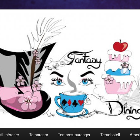
film/serier
Temaresor
Temarestauranger
Temahotell
Amer