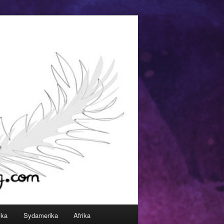
ika
Sydamerika
Afrika