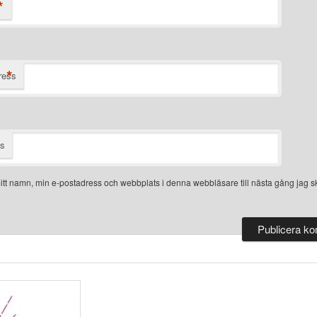
*
*
ress
ts
tt namn, min e-postadress och webbplats i denna webbläsare till nästa gång jag sk