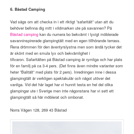
6. Båstad Camping
Vad sägs om att checka in i ett riktigt ”safaritält” utan att du
behöver befinna dig mitt i vildmarken ute på savannen? På
Båstad camping
kan du numera bo bekvämt i lyxigt möblerade
savanninspirerade glampingtält med en egen tillhörande terrass.
Rena drömmen för den äventyrslystna men som ändå tycker det
är skönt med en smula lyx och bekvämlighet i
tillvaron. Safaritälten på Båstad camping är rymliga och har plats
för en familj på ca 3-4 pers. (Det finns även mindre varianter som
heter ”Balitält” med plats för 2 pers). Inredningen inne i dessa
glampingtält är verkligen spektakulär och något utöver det
vanliga. Vid det här laget har vi hunnit testa en hel del olika
glampingar ute i Sverige men inte någonstans har vi sett ett
glampingtält så här möblerat och ombonat.
Norra Vägen 128, 269 43 Båstad