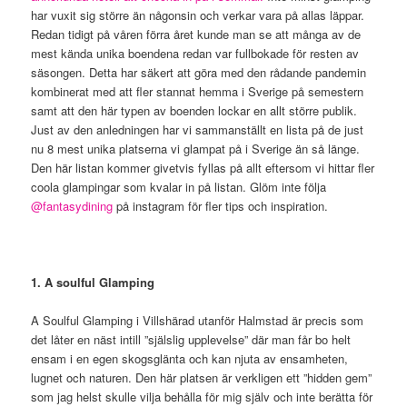
har vuxit sig större än någonsin och verkar vara på allas läppar.
Redan tidigt på våren förra året kunde man se att många av de
mest kända unika boendena redan var fullbokade för resten av
säsongen. Detta har säkert att göra med den rådande pandemin
kombinerat med att fler stannat hemma i Sverige på semestern
samt att den här typen av boenden lockar en allt större publik.
Just av den anledningen har vi sammanställt en lista på de just
nu 8 mest unika platserna vi glampat på i Sverige än så länge.
Den här listan kommer givetvis fyllas på allt eftersom vi hittar fler
coola glampingar som kvalar in på listan. Glöm inte följa
@fantasydining
på instagram för fler tips och inspiration.
1. A soulful Glamping
A Soulful Glamping i Villshärad utanför Halmstad är precis som
det låter en näst intill ”själslig upplevelse” där man får bo helt
ensam i en egen skogsglänta och kan njuta av ensamheten,
lugnet och naturen. Den här platsen är verkligen ett ”hidden gem”
som jag helst skulle vilja behålla för mig själv och inte berätta för