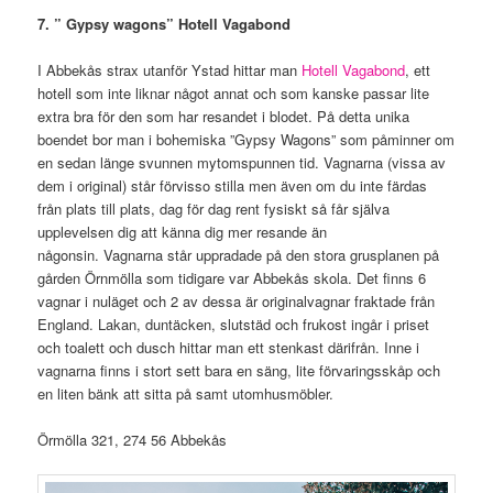
7. ” Gypsy wagons” Hotell Vagabond
I Abbekås strax utanför Ystad hittar man
Hotell Vagabond
, ett
hotell som inte liknar något annat och som kanske passar lite
extra bra för den som har resandet i blodet. På detta unika
boendet bor man i bohemiska ”Gypsy Wagons” som påminner om
en sedan länge svunnen mytomspunnen tid. Vagnarna (vissa av
dem i original) står förvisso stilla men även om du inte färdas
från plats till plats, dag för dag rent fysiskt så får själva
upplevelsen dig att känna dig mer resande än
någonsin. Vagnarna står uppradade på den stora grusplanen på
gården Örnmölla som tidigare var Abbekås skola. Det finns 6
vagnar i nuläget och 2 av dessa är originalvagnar fraktade från
England. Lakan, duntäcken, slutstäd och frukost ingår i priset
och toalett och dusch hittar man ett stenkast därifrån. Inne i
vagnarna finns i stort sett bara en säng, lite förvaringsskåp och
en liten bänk att sitta på samt utomhusmöbler.
Örmölla 321, 274 56 Abbekås