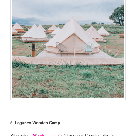
5. Lagunen Wooden Camp
På området
”Wooden Camp”
på Lagunens Camping utanför