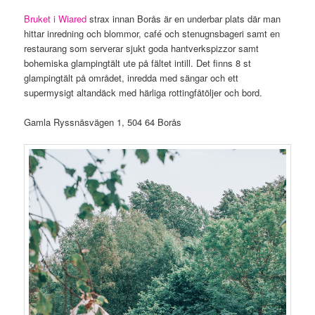
Bruket i Wiared
strax innan Borås är en underbar plats där man
hittar inredning och blommor, café och stenugnsbageri samt en
restaurang som serverar sjukt goda hantverkspizzor samt
bohemiska glampingtält ute på fältet intill. Det finns 8 st
glampingtält på området, inredda med sängar och ett
supermysigt altandäck med härliga rottingfåtöljer och bord.
Gamla Ryssnäsvägen 1, 504 64 Borås