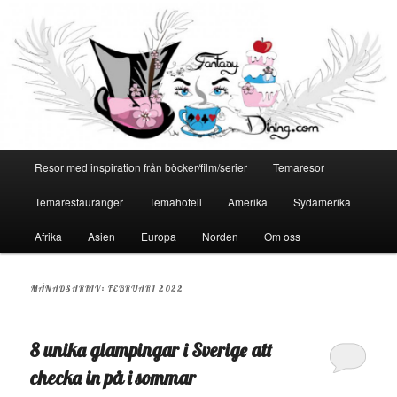
Huvudmeny
Resor med inspiration från böcker/film/serier
Temaresor
Hoppa
Hoppa
Temarestauranger
Temahotell
Amerika
Sydamerika
till
till
Afrika
Asien
Europa
Norden
Om oss
primärt
sekundärt
innehåll
innehåll
MÅNADSARKIV:
FEBRUARI 2022
8 unika glampingar i Sverige att
checka in på i sommar