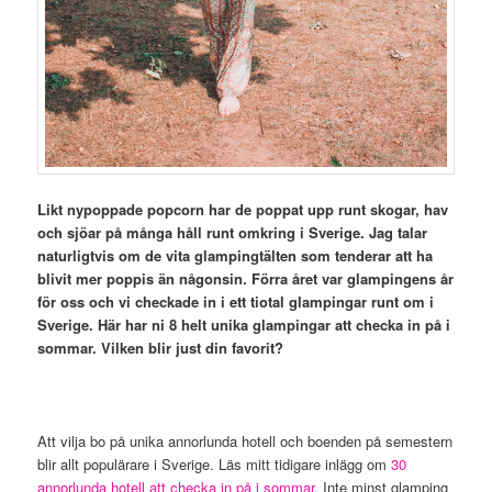
Likt nypoppade popcorn har de poppat upp runt skogar, hav
och sjöar på många håll runt omkring i Sverige. Jag talar
naturligtvis om de vita glampingtälten som tenderar att ha
blivit mer poppis än någonsin. Förra året var glampingens år
för oss och vi checkade in i ett tiotal glampingar runt om i
Sverige. Här har ni 8 helt unika glampingar att checka in på i
sommar. Vilken blir just din favorit?
Att vilja bo på unika annorlunda hotell och boenden på semestern
blir allt populärare i Sverige. Läs mitt tidigare inlägg om
30
annorlunda hotell att checka in på i sommar.
Inte minst glamping