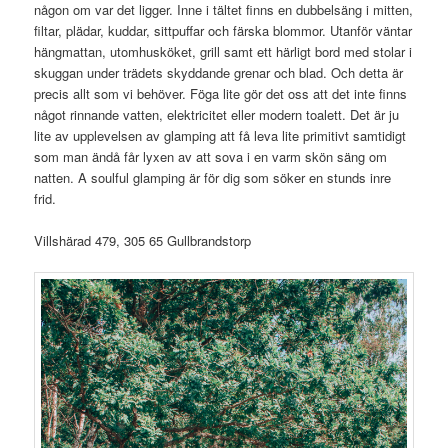
någon om var det ligger. Inne i tältet finns en dubbelsäng i mitten,
filtar, plädar, kuddar, sittpuffar och färska blommor. Utanför väntar
hängmattan, utomhusköket, grill samt ett härligt bord med stolar i
skuggan under trädets skyddande grenar och blad. Och detta är
precis allt som vi behöver. Föga lite gör det oss att det inte finns
något rinnande vatten, elektricitet eller modern toalett. Det är ju
lite av upplevelsen av glamping att få leva lite primitivt samtidigt
som man ändå får lyxen av att sova i en varm skön säng om
natten. A soulful glamping är för dig som söker en stunds inre
frid.
Villshärad 479, 305 65 Gullbrandstorp