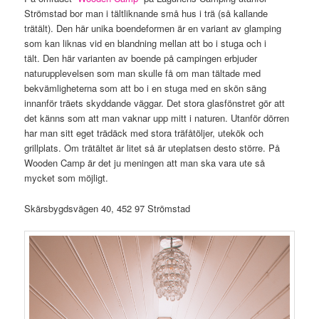
Strömstad bor man i tältliknande små hus i trä (så kallande
trätält). Den här unika boendeformen är en variant av glamping
som kan liknas vid en blandning mellan att bo i stuga och i
tält. Den här varianten av boende på campingen erbjuder
naturupplevelsen som man skulle få om man tältade med
bekvämligheterna som att bo i en stuga med en skön säng
innanför träets skyddande väggar. Det stora glasfönstret gör att
det känns som att man vaknar upp mitt i naturen. Utanför dörren
har man sitt eget trädäck med stora träfåtöljer, utekök och
grillplats. Om trätältet är litet så är uteplatsen desto större. På
Wooden Camp är det ju meningen att man ska vara ute så
mycket som möjligt.
Skärsbygdsvägen 40, 452 97 Strömstad